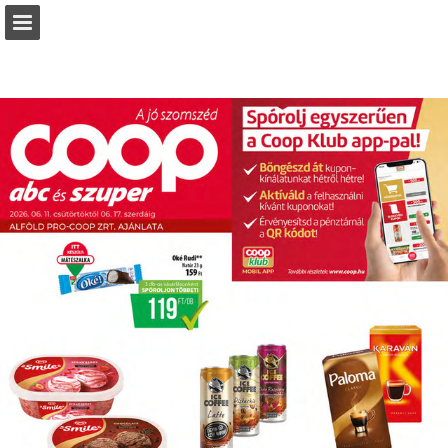
coop.hu
Oldal áttekintése
Letöltés PDF
Keresés
Jelentés közzététele