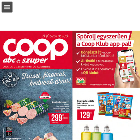
coop.hu
Oldal áttekintése
Letöltés PDF
Keresés
Jelentés közzététele