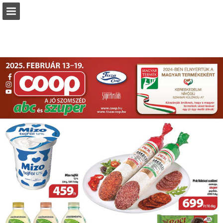
coop.hu
Oldal áttekintése
Letöltés PDF
Keresés
Jelentés közzététele