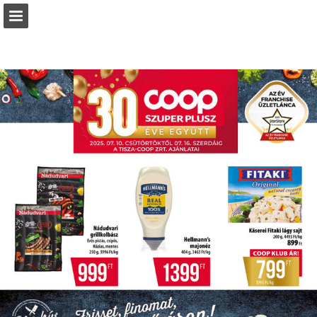
coop.hu
Oldal áttekintése
Letöltés PDF
Keresés
Jelentés közzététele